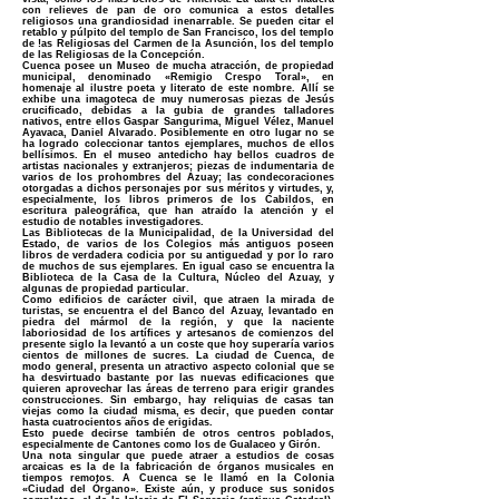
con relieves de pan de oro comunica a estos detalles
religiosos una grandiosidad inenarrable. Se pueden citar el
retablo y púlpito del templo de San Francisco, los del templo
de !as Religiosas del Carmen de la Asunción, los del templo
de las Religiosas de la Concepción.
Cuenca posee un Museo de mucha atracción, de propiedad
municipal, denominado «Remigio Crespo Toral», en
homenaje al ilustre poeta y literato de este nombre. Allí se
exhibe una imagoteca de muy numerosas piezas de Jesús
crucificado, debidas a la gubia de grandes talladores
nativos, entre ellos Gaspar Sangurima, Miguel Vélez, Manuel
Ayavaca, Daniel Alvarado. Posiblemente en otro lugar no se
ha logrado coleccionar tantos ejemplares, muchos de ellos
bellísimos. En el museo antedicho hay bellos cuadros de
artistas nacionales y extranjeros; piezas de indumentaria de
varios de los prohombres del Azuay; las condecoraciones
otorgadas a dichos personajes por sus méritos y virtudes, y,
especialmente, los libros primeros de los Cabildos, en
escritura paleográfica, que han atraído la atención y el
estudio de notables investigadores.
Las Bibliotecas de la Municipalidad, de la Universidad del
Estado, de varios de los Colegios más antiguos poseen
libros de verdadera codicia por su antiguedad y por lo raro
de muchos de sus ejemplares. En igual caso se encuentra la
Biblioteca de la Casa de la Cultura, Núcleo del Azuay, y
algunas de propiedad particular.
Como edificios de carácter civil, que atraen la mirada de
turistas, se encuentra el del Banco del Azuay, levantado en
piedra del mármol de la región, y que la naciente
laboriosidad de los artífices y artesanos de comienzos del
presente siglo la levantó a un coste que hoy superaría varios
cientos de millones de sucres. La ciudad de Cuenca, de
modo general, presenta un atractivo aspecto colonial que se
ha desvirtuado bastante por las nuevas edificaciones que
quieren aprovechar las áreas de terreno para erigir grandes
construcciones. Sin embargo, hay reliquias de casas tan
viejas como la ciudad misma, es decir, que pueden contar
hasta cuatrocientos años de erigidas.
Esto puede decirse también de otros centros poblados,
especialmente de Cantones como los de Gualaceo y Girón.
Una nota singular que puede atraer a estudios de cosas
arcaicas es la de la fabricación de órganos musicales en
tiempos remotos. A Cuenca se le llamó en la Colonia
«Ciudad del Órgano». Existe aún, y produce sus sonidos