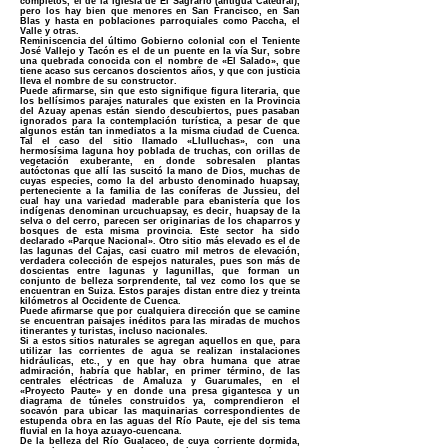
completos, el de la Iglesia de El Sagrario (antigua Catedral),
pero los hay bien que menores en San Francisco, en San
Blas y hasta en poblaciones parroquiales como Paccha, el
Valle y otras.
Reminiscencia del último Gobierno colonial con el Teniente
José Vallejo y Tacón es el de un puente en la vía Sur, sobre
una quebrada conocida con el nombre de «El Salado», que
tiene acaso sus cercanos doscientos años, y que con justicia
lleva el nombre de su constructor.
Puede afirmarse, sin que esto signifique figura literaria, que
los bellísimos parajes naturales que existen en la Provincia
del Azuay apenas están siendo descubiertos, pues pasaban
ignorados para la contemplación turística, a pesar de que
algunos están tan inmediatos a la misma ciudad de Cuenca.
Tal el caso del sitio llamado «Llulluchas», con una
hermosísima laguna hoy poblada de truchas, con orillas de
vegetación exuberante, en donde sobresalen plantas
autóctonas que allí las suscitó la mano de Dios, muchas de
cuyas especies, como la del arbusto denominado huapsay,
perteneciente a la familia de las coníferas de Jussieu, del
cual hay una variedad maderable para ebanistería que los
indígenas denominan urcuchuapsay, es decir, huapsay de la
selva o del cerro, parecen ser originarias de los chaparros y
bosques de esta misma provincia. Este sector ha sido
declarado «Parque Nacional». Otro sitio más elevado es el de
las lagunas del Cajas, casi cuatro mil metros de elevación,
verdadera colección de espejos naturales, pues son más de
doscientas entre lagunas y lagunillas, que forman un
conjunto de belleza sorprendente, tal vez como los que se
encuentran en Suiza. Estos parajes distan entre diez y treinta
kilómetros al Occidente de Cuenca.
Puede afirmarse que por cualquiera dirección que se camine
se encuentran paisajes inéditos para las miradas de muchos
itinerantes y turistas, incluso nacionales.
Si a estos sitios naturales se agregan aquellos en que, para
utilizar las corrientes de agua se realizan instalaciones
hidráulicas, etc., y en que hay obra humana que atrae
admiración, habría que hablar, en primer término, de las
centrales eléctricas de Amaluza y Guarumales, en el
«Proyecto Paute» y en donde una presa gigantesca y un
diagrama de túneles construidos ya, comprendieron el
socavón para ubicar las maquinarias correspondientes de
estupenda obra en las aguas del Río Paute, eje del sis tema
fluvial en la hoya azuayo-cuencana.
De la belleza del Río Gualaceo, de cuya corriente dormida,