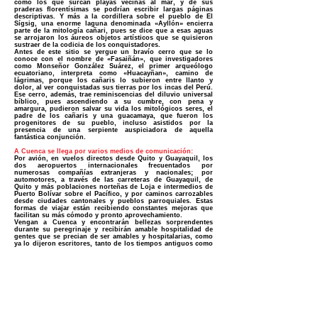
como los que surcan playas vecinas al mar, y de sus
praderas florentísimas se podrían escribir largas páginas
descriptivas. Y más a la cordillera sobre el pueblo de El
Sígsig, una enorme laguna denominada «Ayllón» encierra
parte de la mitología cañari, pues se dice que a esas aguas
se arrojaron los áureos objetos artísticos que se quisieron
sustraer de la codicia de los conquistadores.
Antes de este sitio se yergue un bravío cerro que se lo
conoce con el nombre de «Fasaiñán», que investigadores
como Monseñor González Suárez, el primer arqueólogo
ecuatoriano, interpreta como «Huacayñan», camino de
lágrimas, porque los cañaris lo subieron entre llanto y
dolor, al ver conquistadas sus tierras por los incas del Perú.
Ese cerro, además, trae reminiscencias del diluvio universal
bíblico, pues ascendiendo a su cumbre, con pena y
amargura, pudieron salvar su vida los mitológicos seres, el
padre de los cañaris y una guacamaya, que fueron los
progenitores de su pueblo, incluso asistidos por la
presencia de una serpiente auspiciadora de aquella
fantástica conjunción.
A Cuenca se llega por varios medios de comunicación:
Por avión, en vuelos directos desde Quito y Guayaquil, los
dos aeropuertos internacionales frecuentados por
numerosas compañías extranjeras y nacionales; por
automotores, a través de las carreteras de Guayaquil, de
Quito y más poblaciones norteñas de Loja e intermedios de
Puerto Bolívar sobre el Pacífico, y por caminos carrozables
desde ciudades cantonales y puebIos parroquiales. Estas
formas de viajar están recibiendo constantes mejoras que
facilitan su más cómodo y pronto aprovechamiento.
Vengan a Cuenca y encontrarán bellezas sorprendentes
durante su peregrinaje y recibirán amable hospitalidad de
gentes que se precian de ser amables y hospitalarias, como
ya lo dijeron escritores, tanto de los tiempos antiguos como
del presente.
¡CUIDADO! ¡NO TE CONFUNDAS! ¡NO PERMITAS QUE TE ENGAÑEN!
NO ES LO MISMO DR. SOLANO CIRUJANO PLASTICO QUE DR. SOLANO
MEDICO ESTETICO CLINICO!
NO TRABAJO EN SPA NI CENTRO ESTETICO , SOLO EN HOSPITAL SAN
JUAN DE DIOS.