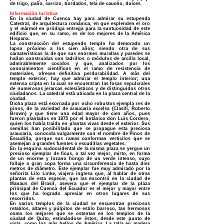
de trigo, paño, carrizo, bordados, tela de caucho, dulces.
Información turística
En la ciudad de Cuenca hay para admirar su estupenda
Catedral, de arquitectura románica, en que esplenden el oro
y el mármol en pródiga entrega para la suntuosidad de este
edificio que, en su ramo, es de los mejores de la América
Hispana.
La construcción del estupendo templo ha demorado un
lapso próximo a los cien años; siendo otra de sus
características la de que sus enormes murallas y paredes se
hallan construidas con ladrillos o módulos de arcilla local,
admirablemente cocidos y que, analizados por los
conocimientos científicos en el ramo de resistencia de
materiales, ofrecen definitiva perdurabilidad. A más del
templo exterior, hay que admirar el templo interior; una
extensa cripta en la cual se encuentran las fosas sepulcrales
de numerosos jerarcas eclesiásticos y de distinguidos otros
ciudadanos. La catedral está ubicada en la plaza central de la
ciudad.
Dicha plaza está exornada por ocho robustos ejempla res de
pinos, de la variedad de araucaria excelsa (CIasifi, Roberto
Brown) y que tiene una edad mayor de cien años, pues
fueron plantados en 1875 por el botánico don Luis Cordero,
quien los había traído en plantas vivas desde el exterior. Sus
semillas han posibilitado que se propague esta preciosa
araucaria, conocida vulgarmente con el nombre de Pinos de
Escudilla, porque sus ramas conforman verticilos que se
asemejan a grandes fuentes o escudillas vegetales.
En la esquina sudoccidental de la misma plaza se yergue un
precioso ejemplar de ficus, o tal vez mejor, mirto, en forma
de un enorme y lozano hongo de un verde intenso, cuyo
follaje o gran copa forma una circunferencia de hasta diez
metros de diámetro. Este ejemplar fue muy admirado por la
señorita Lilo Linke, viajera inglesa que, al hablar de otras
plantas de esta especie, que las encontró en la ciudad de
Manaus del Brasil, asevera que el ejemplar de la plaza
principal de Cuenca del Ecuador es el mejor y mayor entre
los que ha logrado apreciar en otros lugares de sus
recorridos.
En varios templos de la ciudad se encuentran preciosos
retablos, altares y púlpitos de estilo barroco, tan hermosos
como los mejores que se ostentan en los templos de la
ciudad de Quito, estimándose éstos, desde este punto de
vista, como los más bellos de América. La talla en madera