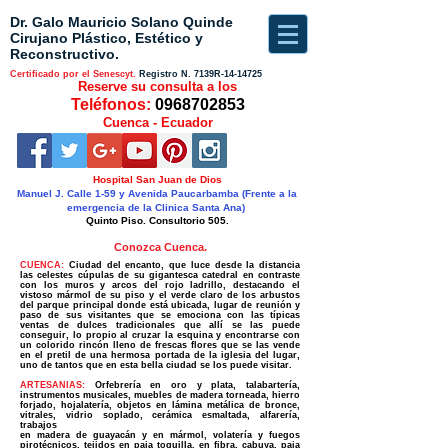
Dr. Galo Mauricio Solano Quinde
Cirujano Plástico, Estético y
Reconstructivo.
Certificado por el Senescyt.
Registro N.
7139R-14-14725
Reserve su consulta a los
Teléfonos:
0968702853
Cuenca - Ecuador
Hospital San Juan de Dios
Manuel J. Calle 1-59 y Avenida Paucarbamba (Frente a la
emergencia de la Clinica Santa Ana)
Quinto Piso. Consultorio 505.
Conozca Cuenca.
CUENCA:
Ciudad del encanto, que luce desde la distancia
las celestes cúpulas de su gigantesca catedral en contraste
con los muros y arcos del rojo ladrillo, destacando el
vistoso mármol de su piso y el verde claro de los arbustos
del parque principal donde está ubicada, lugar de reunión y
paso de sus visitantes que se emociona con las típicas
ventas de dulces tradicionales que allí se las puede
conseguir, lo propio al cruzar la esquina y encontrarse con
un colorido rincón lleno de frescas flores que se las vende
en el pretil de una hermosa portada de la iglesia del lugar,
uno de tantos que en esta bella ciudad se los puede visitar.
ARTESANIAS:
Orfebrería en oro y plata, talabartería,
instrumentos musicales, muebles de madera torneada, hierro
forjado, hojalatería, objetos en lámina metálica de bronce,
vitrales, vidrio soplado, cerámica esmaltada, alfarería,
trabajos
en madera de guayacán y en mármol, volatería y fuegos
pirotécnicos, tejidos en paja toquilla, en fibra, cabuya, paja