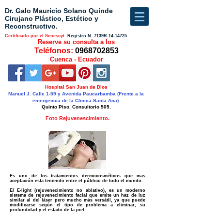
Dr. Galo Mauricio Solano Quinde
Cirujano Plástico, Estético y
Reconstructivo.
Certificado por el Senescyt.
Registro N.
7139R-14-14725
Reserve su consulta a los
Teléfonos:
0968702853
Cuenca - Ecuador
Hospital San Juan de Dios
Manuel J. Calle 1-59 y Avenida Paucarbamba (Frente a la
emergencia de la Clinica Santa Ana)
Quinto Piso. Consultorio 505.
Foto Rejuvenescimiento.
Es uno de los tratamientos dermocosméticos que mas
aceptación esta teniendo entre el público de todo el mundo.
El E-light (rejuvenecimiento no ablativo), es un moderno
sistema de rejuvenecimiento facial que emite un haz de luz
similar al del láser pero mucho más versátil, ya que puede
modificarse según el tipo de problema a eliminar, su
profundidad y el estado de la piel.