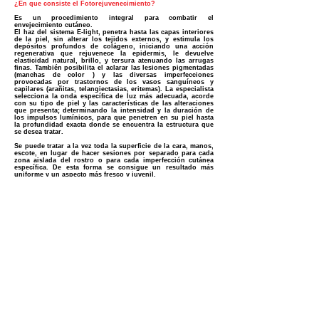
¿En que consiste el Fotorejuvenecimiento?
Es un procedimiento integral para combatir el
envejecimiento cutáneo.
El haz del sistema E-light, penetra hasta las capas interiores
de la piel, sin alterar los tejidos externos, y estimula los
depósitos profundos de colágeno, iniciando una acción
regenerativa que rejuvenece la epidermis, le devuelve
elasticidad natural, brillo, y tersura atenuando las arrugas
finas. También posibilita el aclarar las lesiones pigmentadas
(manchas de color ) y las diversas imperfecciones
provocadas por trastornos de los vasos sanguíneos y
capilares (arañitas, telangiectasias, eritemas). La especialista
selecciona la onda específica de luz más adecuada, acorde
con su tipo de piel y las características de las alteraciones
que presenta; determinando la intensidad y la duración de
los impulsos lumínicos, para que penetren en su piel hasta
la profundidad exacta donde se encuentra la estructura que
se desea tratar.
Se puede tratar a la vez toda la superficie de la cara, manos,
escote, en lugar de hacer sesiones por separado para cada
zona aislada del rostro o para cada imperfección cutánea
específica. De esta forma se consigue un resultado más
uniforme y un aspecto más fresco y juvenil.
La diferencia con los diversos tipos de peeling (químico,
mecánico o láser), es que estos procedimientos eliminan las
capas externas de la piel y necesitan luego de un tiempo de
regeneración para que el tejido cutáneo vuelva a crecer. El
fotorejuvenecimiento por E-light en cambio, es un
procedimiento gradual y no ablativo, que activa los
mecanismos biológicos de renovación de la epidermis y, por
lo tanto, no requiere tiempo de recuperación. La
estimulación de la producción de colágeno es progresiva y
requiere varias semanas.
La colaboración en los cuidados posteriores es importante
para el buen resultado final del tratamiento. Por ello es
indispensable durante su desarrollo no exponer las zonas
tratadas al sol, utilizar las cremas indicada por la
especialista, y aún en días nublados, aplicar pantalla solar.
¡CUIDADO! ¡NO TE CONFUNDAS! ¡NO PERMITAS QUE TE ENGAÑEN!
NO ES LO MISMO DR. SOLANO CIRUJANO PLASTICO QUE DR. SOLANO