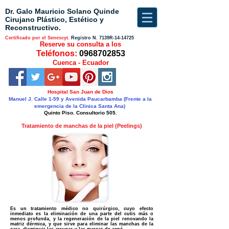
Dr. Galo Mauricio Solano Quinde
Cirujano Plástico, Estético y
Reconstructivo.
Certificado por el Senescyt.
Registro N.
7139R-14-14725
Reserve su consulta a los
Teléfonos:
0968702853
Cuenca - Ecuador
Hospital San Juan de Dios
Manuel J. Calle 1-59 y Avenida Paucarbamba (Frente a la
emergencia de la Clinica Santa Ana)
Quinto Piso. Consultorio 505.
Tratamiento de manchas de la piel (Peelings)
Es un tratamiento médico no quirúrgico, cuyo efecto
inmediato es la eliminación de una parte del cutis más o
menos profunda, y la regeneración de la piel renovando la
matriz dérmica, y que sirve para eliminar las manchas de la