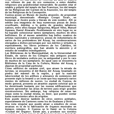
con relieves de pan de oro comunica a estos detalles
religiosos una grandiosidad inenarrable. Se pueden citar el
retablo y púlpito del templo de San Francisco, los del templo
de !as Religiosas del Carmen de la Asunción, los del templo
de las Religiosas de la Concepción.
Cuenca posee un Museo de mucha atracción, de propiedad
municipal, denominado «Remigio Crespo Toral», en
homenaje al ilustre poeta y literato de este nombre. Allí se
exhibe una imagoteca de muy numerosas piezas de Jesús
crucificado, debidas a la gubia de grandes talladores
nativos, entre ellos Gaspar Sangurima, Miguel Vélez, Manuel
Ayavaca, Daniel Alvarado. Posiblemente en otro lugar no se
ha logrado coleccionar tantos ejemplares, muchos de ellos
bellísimos. En el museo antedicho hay bellos cuadros de
artistas nacionales y extranjeros; piezas de indumentaria de
varios de los prohombres del Azuay; las condecoraciones
otorgadas a dichos personajes por sus méritos y virtudes, y,
especialmente, los libros primeros de los Cabildos, en
escritura paleográfica, que han atraído la atención y el
estudio de notables investigadores.
Las Bibliotecas de la Municipalidad, de la Universidad del
Estado, de varios de los Colegios más antiguos poseen
libros de verdadera codicia por su antiguedad y por lo raro
de muchos de sus ejemplares. En igual caso se encuentra la
Biblioteca de la Casa de la Cultura, Núcleo del Azuay, y
algunas de propiedad particular.
Como edificios de carácter civil, que atraen la mirada de
turistas, se encuentra el del Banco del Azuay, levantado en
piedra del mármol de la región, y que la naciente
laboriosidad de los artífices y artesanos de comienzos del
presente siglo la levantó a un coste que hoy superaría varios
cientos de millones de sucres. La ciudad de Cuenca, de
modo general, presenta un atractivo aspecto colonial que se
ha desvirtuado bastante por las nuevas edificaciones que
quieren aprovechar las áreas de terreno para erigir grandes
construcciones. Sin embargo, hay reliquias de casas tan
viejas como la ciudad misma, es decir, que pueden contar
hasta cuatrocientos años de erigidas.
Esto puede decirse también de otros centros poblados,
especialmente de Cantones como los de Gualaceo y Girón.
Una nota singular que puede atraer a estudios de cosas
arcaicas es la de la fabricación de órganos musicales en
tiempos remotos. A Cuenca se le llamó en la Colonia
«Ciudad del Órgano». Existe aún, y produce sus sonidos