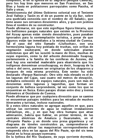
completos, el de la Iglesia de El Sagrario (antigua Catedral),
pero los hay bien que menores en San Francisco, en San
Blas y hasta en poblaciones parroquiales como Paccha, el
Valle y otras.
Reminiscencia del último Gobierno colonial con el Teniente
José Vallejo y Tacón es el de un puente en la vía Sur, sobre
una quebrada conocida con el nombre de «El Salado», que
tiene acaso sus cercanos doscientos años, y que con justicia
lleva el nombre de su constructor.
Puede afirmarse, sin que esto signifique figura literaria, que
los bellísimos parajes naturales que existen en la Provincia
del Azuay apenas están siendo descubiertos, pues pasaban
ignorados para la contemplación turística, a pesar de que
algunos están tan inmediatos a la misma ciudad de Cuenca.
Tal el caso del sitio llamado «Llulluchas», con una
hermosísima laguna hoy poblada de truchas, con orillas de
vegetación exuberante, en donde sobresalen plantas
autóctonas que allí las suscitó la mano de Dios, muchas de
cuyas especies, como la del arbusto denominado huapsay,
perteneciente a la familia de las coníferas de Jussieu, del
cual hay una variedad maderable para ebanistería que los
indígenas denominan urcuchuapsay, es decir, huapsay de la
selva o del cerro, parecen ser originarias de los chaparros y
bosques de esta misma provincia. Este sector ha sido
declarado «Parque Nacional». Otro sitio más elevado es el de
las lagunas del Cajas, casi cuatro mil metros de elevación,
verdadera colección de espejos naturales, pues son más de
doscientas entre lagunas y lagunillas, que forman un
conjunto de belleza sorprendente, tal vez como los que se
encuentran en Suiza. Estos parajes distan entre diez y treinta
kilómetros al Occidente de Cuenca.
Puede afirmarse que por cualquiera dirección que se camine
se encuentran paisajes inéditos para las miradas de muchos
itinerantes y turistas, incluso nacionales.
Si a estos sitios naturales se agregan aquellos en que, para
utilizar las corrientes de agua se realizan instalaciones
hidráulicas, etc., y en que hay obra humana que atrae
admiración, habría que hablar, en primer término, de las
centrales eléctricas de Amaluza y Guarumales, en el
«Proyecto Paute» y en donde una presa gigantesca y un
diagrama de túneles construidos ya, comprendieron el
socavón para ubicar las maquinarias correspondientes de
estupenda obra en las aguas del Río Paute, eje del sis tema
fluvial en la hoya azuayo-cuencana.
De la belleza del Río Gualaceo, de cuya corriente dormida,