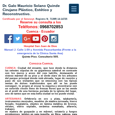
Dr. Galo Mauricio Solano Quinde
Cirujano Plástico, Estético y
Reconstructivo.
Certificado por el Senescyt.
Registro N.
7139R-14-14725
Reserve su consulta a los
Teléfonos:
0968702853
Cuenca - Ecuador
Hospital San Juan de Dios
Manuel J. Calle 1-59 y Avenida Paucarbamba (Frente a la
emergencia de la Clinica Santa Ana)
Quinto Piso. Consultorio 505.
Conozca Cuenca.
CUENCA:
Ciudad del encanto, que luce desde la distancia
las celestes cúpulas de su gigantesca catedral en contraste
con los muros y arcos del rojo ladrillo, destacando el
vistoso mármol de su piso y el verde claro de los arbustos
del parque principal donde está ubicada, lugar de reunión y
paso de sus visitantes que se emociona con las típicas
ventas de dulces tradicionales que allí se las puede
conseguir, lo propio al cruzar la esquina y encontrarse con
un colorido rincón lleno de frescas flores que se las vende
en el pretil de una hermosa portada de la iglesia del lugar,
uno de tantos que en esta bella ciudad se los puede visitar.
ARTESANIAS:
Orfebrería en oro y plata, talabartería,
instrumentos musicales, muebles de madera torneada, hierro
forjado, hojalatería, objetos en lámina metálica de bronce,
vitrales, vidrio soplado, cerámica esmaltada, alfarería,
trabajos
en madera de guayacán y en mármol, volatería y fuegos
pirotécnicos, tejidos en paja toquilla, en fibra, cabuya, paja