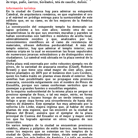
de trigo, paño, carrizo, bordados, tela de caucho, dulces.
Información turística
En la ciudad de Cuenca hay para admirar su estupenda
Catedral, de arquitectura románica, en que esplenden el oro
y el mármol en pródiga entrega para la suntuosidad de este
edificio que, en su ramo, es de los mejores de la América
Hispana.
La construcción del estupendo templo ha demorado un
lapso próximo a los cien años; siendo otra de sus
características la de que sus enormes murallas y paredes se
hallan construidas con ladrillos o módulos de arcilla local,
admirablemente cocidos y que, analizados por los
conocimientos científicos en el ramo de resistencia de
materiales, ofrecen definitiva perdurabilidad. A más del
templo exterior, hay que admirar el templo interior; una
extensa cripta en la cual se encuentran las fosas sepulcrales
de numerosos jerarcas eclesiásticos y de distinguidos otros
ciudadanos. La catedral está ubicada en la plaza central de la
ciudad.
Dicha plaza está exornada por ocho robustos ejempla res de
pinos, de la variedad de araucaria excelsa (CIasifi, Roberto
Brown) y que tiene una edad mayor de cien años, pues
fueron plantados en 1875 por el botánico don Luis Cordero,
quien los había traído en plantas vivas desde el exterior. Sus
semillas han posibilitado que se propague esta preciosa
araucaria, conocida vulgarmente con el nombre de Pinos de
Escudilla, porque sus ramas conforman verticilos que se
asemejan a grandes fuentes o escudillas vegetales.
En la esquina sudoccidental de la misma plaza se yergue un
precioso ejemplar de ficus, o tal vez mejor, mirto, en forma
de un enorme y lozano hongo de un verde intenso, cuyo
follaje o gran copa forma una circunferencia de hasta diez
metros de diámetro. Este ejemplar fue muy admirado por la
señorita Lilo Linke, viajera inglesa que, al hablar de otras
plantas de esta especie, que las encontró en la ciudad de
Manaus del Brasil, asevera que el ejemplar de la plaza
principal de Cuenca del Ecuador es el mejor y mayor entre
los que ha logrado apreciar en otros lugares de sus
recorridos.
En varios templos de la ciudad se encuentran preciosos
retablos, altares y púlpitos de estilo barroco, tan hermosos
como los mejores que se ostentan en los templos de la
ciudad de Quito, estimándose éstos, desde este punto de
vista, como los más bellos de América. La talla en madera