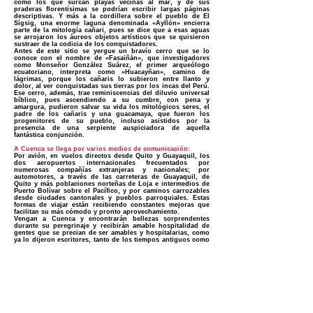
como los que surcan playas vecinas al mar, y de sus
praderas florentísimas se podrían escribir largas páginas
descriptivas. Y más a la cordillera sobre el pueblo de El
Sígsig, una enorme laguna denominada «Ayllón» encierra
parte de la mitología cañari, pues se dice que a esas aguas
se arrojaron los áureos objetos artísticos que se quisieron
sustraer de la codicia de los conquistadores.
Antes de este sitio se yergue un bravío cerro que se lo
conoce con el nombre de «Fasaiñán», que investigadores
como Monseñor González Suárez, el primer arqueólogo
ecuatoriano, interpreta como «Huacayñan», camino de
lágrimas, porque los cañaris lo subieron entre llanto y
dolor, al ver conquistadas sus tierras por los incas del Perú.
Ese cerro, además, trae reminiscencias del diluvio universal
bíblico, pues ascendiendo a su cumbre, con pena y
amargura, pudieron salvar su vida los mitológicos seres, el
padre de los cañaris y una guacamaya, que fueron los
progenitores de su pueblo, incluso asistidos por la
presencia de una serpiente auspiciadora de aquella
fantástica conjunción.
A Cuenca se llega por varios medios de comunicación:
Por avión, en vuelos directos desde Quito y Guayaquil, los
dos aeropuertos internacionales frecuentados por
numerosas compañías extranjeras y nacionales; por
automotores, a través de las carreteras de Guayaquil, de
Quito y más poblaciones norteñas de Loja e intermedios de
Puerto Bolívar sobre el Pacífico, y por caminos carrozables
desde ciudades cantonales y puebIos parroquiales. Estas
formas de viajar están recibiendo constantes mejoras que
facilitan su más cómodo y pronto aprovechamiento.
Vengan a Cuenca y encontrarán bellezas sorprendentes
durante su peregrinaje y recibirán amable hospitalidad de
gentes que se precian de ser amables y hospitalarias, como
ya lo dijeron escritores, tanto de los tiempos antiguos como
del presente.
¡CUIDADO! ¡NO TE CONFUNDAS! ¡NO PERMITAS QUE TE ENGAÑEN!
NO ES LO MISMO DR. SOLANO CIRUJANO PLASTICO QUE DR. SOLANO
MEDICO ESTETICO CLINICO!
NO TRABAJO EN SPA NI CENTRO ESTETICO , SOLO EN HOSPITAL SAN
JUAN DE DIOS.