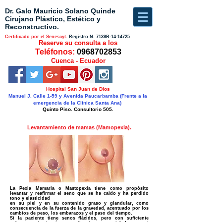
Dr. Galo Mauricio Solano Quinde
Cirujano Plástico, Estético y
Reconstructivo.
Certificado por el Senescyt.
Registro N.
7139R-14-14725
Reserve su consulta a los
Teléfonos:
0968702853
Cuenca - Ecuador
Hospital San Juan de Dios
Manuel J. Calle 1-59 y Avenida Paucarbamba (Frente a la
emergencia de la Clinica Santa Ana)
Quinto Piso. Consultorio 505.
Levantamiento de mamas (Mamopexia).
La Pexia Mamaria o Mastopexia tiene como propósito
levantar y reafirmar el seno que se ha caído y ha perdido
tono y elasticidad
en su piel y en su contenido graso y glandular, como
consecuencia de la fuerza de la gravedad, acentuado por los
cambios de peso, los embarazos y el paso del tiempo.
Si la paciente tiene senos flácidos, pero con suficiente