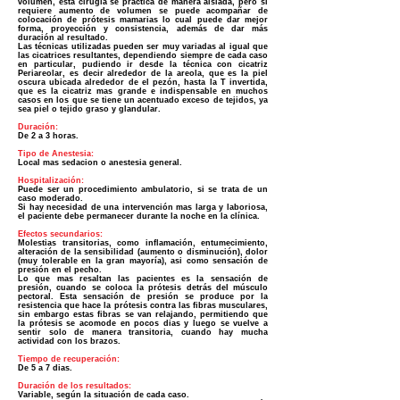
volumen, esta cirugía se practica de manera aislada, pero si
requiere aumento de volumen se puede acompañar de
colocación de prótesis mamarias lo cual puede dar mejor
forma, proyección y consistencia, además de dar más
duración al resultado.
Las técnicas utilizadas pueden ser muy variadas al igual que
las cicatrices resultantes, dependiendo siempre de cada caso
en particular, pudiendo ir desde la técnica con cicatriz
Periareolar, es decir alrededor de la areola, que es la piel
oscura ubicada alrededor de el pezón, hasta la T invertida,
que es la cicatriz mas grande e indispensable en muchos
casos en los que se tiene un acentuado exceso de tejidos, ya
sea piel o tejido graso y glandular.
Duración:
De 2 a 3 horas.
Tipo de Anestesia:
Local mas sedacion o anestesia general.
Hospitalización:
Puede ser un procedimiento ambulatorio, si se trata de un
caso moderado.
Si hay necesidad de una intervención mas larga y laboriosa,
el paciente debe permanecer durante la noche en la clínica.
Efectos secundarios:
Molestias transitorias, como inflamación, entumecimiento,
alteración de la sensibilidad (aumento o disminución), dolor
(muy tolerable en la gran mayoría), asi como sensación de
presión en el pecho.
Lo que mas resaltan las pacientes es la sensación de
presión, cuando se coloca la prótesis detrás del músculo
pectoral. Esta sensación de presión se produce por la
resistencia que hace la prótesis contra las fibras musculares,
sin embargo estas fibras se van relajando, permitiendo que
la prótesis se acomode en pocos dias y luego se vuelve a
sentir solo de manera transitoria, cuando hay mucha
actividad con los brazos.
Tiempo de recuperación:
De 5 a 7 dias.
Duración de los resultados:
Variable, según la situación de cada caso.