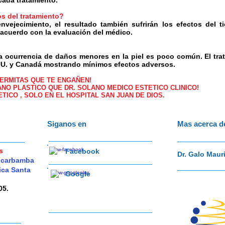
cada tratamiento.
os del tratamiento?
vejecimiento, el resultado también sufrirán los efectos del 
e acuerdo con la evaluación del médico.
a ocurrencia de daños menores en la piel es poco común. El tr
.UU. y Canadá mostrando mínimos efectos adversos.
PERMITAS QUE TE ENGAÑEN!
ANO PLASTICO QUE DR. SOLANO MEDICO ESTETICO CLINICO!
TICO , SOLO EN EL
HOSPITAL SAN JUAN DE DIOS.
Siganos en
Mas acerca d
s
Facebook
Dr. Galo Maur
aucarbamba
nica Santa
Google
05.