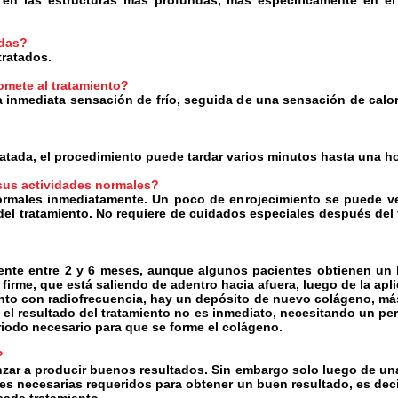
 en las estructuras más profundas, más específicamente en el
adas?
tratados.
omete al tratamiento?
a inmediata sensación de frío, seguida de una sensación de calo
atada, el procedimiento puede tardar varios minutos hasta una h
sus actividades normales?
rmales inmediatamente. Un poco de enrojecimiento se puede ve
l tratamiento. No requiere de cuidados especiales después del t
ente entre 2 y 6 meses, aunque algunos pacientes obtienen un 
firme, que está saliendo de adentro hacia afuera, luego de la apl
nto con radiofrecuencia, hay un depósito de nuevo colágeno, má
r, el resultado del tratamiento no es inmediato, necesitando un p
riodo necesario para que se forme el colágeno.
s?
zar a producir buenos resultados. Sin embargo solo luego de una
nes necesarias requeridos para obtener un buen resultado, es dec