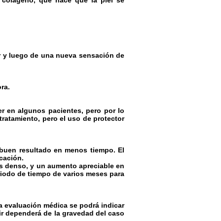
 colágeno, que hace que la piel se
r y luego de una nueva sensación de
ora.
r en algunos pacientes, pero por lo
ratamiento, pero el uso de protector
buen resultado en menos tiempo. El
icación.
s denso, y un aumento apreciable en
eriodo de tiempo de varios meses para
 evaluación médica se podrá indicar
ir dependerá de la gravedad del caso