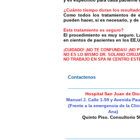
y es específico para cada paciente 
¿Cuánto tiempo duran los resultad
Como todos los tratamientos de en
pueden hacer, si es necesario, y d
Este tratamiento es seguro?
El procedimiento es muy seguro. L
en cientos de pacientes en los EE
¡CUIDADO! ¡NO TE CONFUNDAS! ¡NO 
NO ES LO MISMO DR. SOLANO CIRUJ
NO TRABAJO EN SPA NI CENTRO ESTE
Contactenos
Hospital San Juan de Dio
Manuel J. Calle 1-59 y Avenida P
(Frente a la emergencia de la Cli
Ana)
Quinto Piso. Consultorio 5