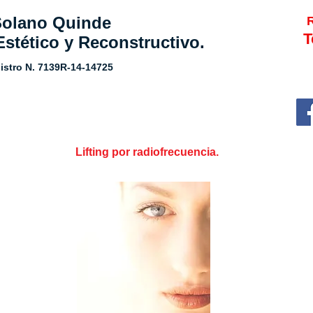
 Solano Quinde
R
T
Estético y Reconstructivo.
istro N.
7139R-14-14725
Lifting por radiofrecuencia.