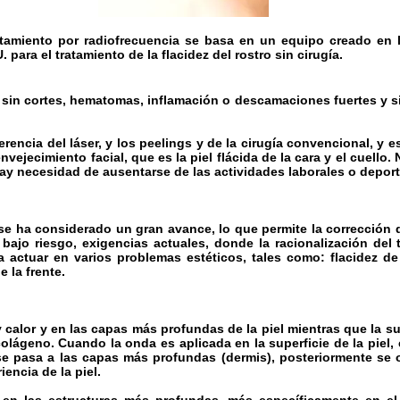
atamiento por radiofrecuencia se basa en un equipo creado en 
. para el tratamiento de la flacidez del rostro sin cirugía.
 sin cortes, hematomas, inflamación o descamaciones fuertes y si
rencia del láser, y los peelings y de la cirugía convencional, y e
vejecimiento facial, que es la piel flácida de la cara y el cuello.
y necesidad de ausentarse de las actividades laborales o deport
se ha considerado un gran avance, lo que permite la corrección d
n bajo riesgo, exigencias actuales, donde la racionalización del
 actuar en varios problemas estéticos, tales como: flacidez de la
e la frente.
 calor y en las capas más profundas de la piel mientras que la sup
olágeno. Cuando la onda es aplicada en la superficie de la piel, e
 se pasa a las capas más profundas (dermis), posteriormente se
iencia de la piel.