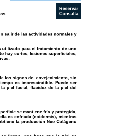
Reservar
Consulta
los
n salir de las actividades normales y
s utilizado para el tratamiento de uno
 No hay cortes, lesiones superficiales,
ivas.
e los signos del envejecimiento, sin
 tiempo es imprescindible. Puede ser
 piel facial, flacidez de la piel del
erficie se mantiene fría y protegida,
lla es enfriada (epidermis), mientras
 obtiene la producción Neo Colágeno