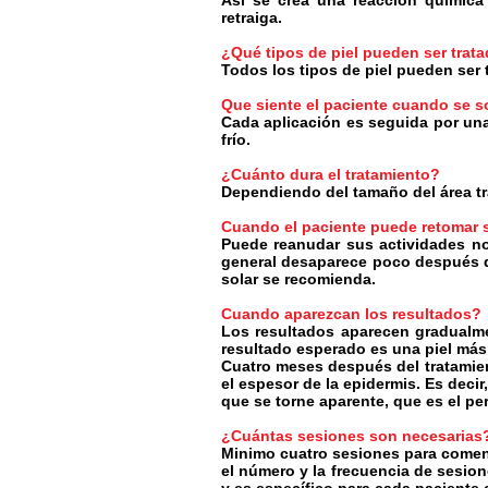
Así se crea una reacción química
retraiga.
¿Qué tipos de piel pueden ser trat
Todos los tipos de piel pueden ser 
Que siente el paciente cuando se s
Cada aplicación es seguida por un
frío.
¿Cuánto dura el tratamiento?
Dependiendo del tamaño del área tr
Cuando el paciente puede retomar 
Puede reanudar sus actividades no
general desaparece poco después de
solar se recomienda.
Cuando aparezcan los resultados?
Los resultados aparecen gradualm
resultado esperado es una piel más 
Cuatro meses después del tratamie
el espesor de la epidermis. Es deci
que se torne aparente, que es el pe
¿Cuántas sesiones son necesaria
Minimo cuatro sesiones para comen
el número y la frecuencia de sesio