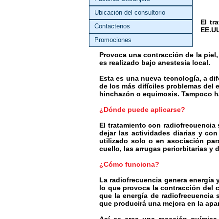
Ubicación del consultorio
El tr
Contactenos
EE.UU
Promociones
Provoca una contracción de la piel,
es realizado bajo anestesia local.
Esta es una nueva tecnología, a dife
de los más difíciles problemas del en
hinchazón o equimosis. Tampoco ha
¿Dónde puede aplicarse?
El tratamiento con radiofrecuencia 
dejar las actividades diarias y co
utilizado solo o en asociación para
cuello, las arrugas periorbitarias y d
¿Cómo funciona?
La radiofrecuencia genera energía y
lo que provoca la contracción del c
que la energía de radiofrecuencia
que producirá una mejora en la apar