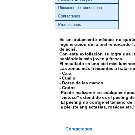
Ubicación del consultorio
Contactenos
Promociones
Es un tratamiento médico no quirúr
regeneración de la piel renovando la
de acné.
Con esta exfoliación se logra que l
haciéndola más joven y fresca.
El resultado es una piel más luminos
Las zonas más frecuentes a tratar so
- Cara.
- Cuello.
- Dorso de las manos.
- Codos
Puede realizarse en cualquier época
“vistoso” extendido es el peeling de
El peeling no corrige el tamaño de l
la piel (telangiectasias, rosácea etc.)
Contactenos