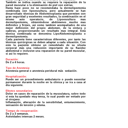
También se indica cuando se requiere la reparación de la
pared muscular o la eliminación de piel con estrías.
Hasta hace poco no se recomendaba la dermolipectomia
combinada con lipoescultura, pero actualmente se han
desarrollado técnicas de Abdominoplastia que permiten con
gran seguridad y excelentes resultados, la combinación en el
mismo acto operatorio, de Lipoescultura mas
dermolipectomia, obteniéndose abdómenes mucho mas
definidos y firmes, asi como tambien acompañados de una
mejor definición del propio abdomen, de la cintura y
caderas, proporcionando un resultado mas integral. Esta
técnica combinada se denomina LipoAbdominoplastia o
dermolipectomia.
Cada paciente tiene caracteristicas diferentes, por tanto las
técnicas quirúrgicas se deben adaptar a cada situación. Con
esto la paciente obtiene un remodelado de su silueta
corporal más una reducción importante de su flacidez
abdominal e inclusive una reparacion de su pared muscular,
si asi lo requiere.
Duración:
De 2 a 4 horas.
Tipo de Anestesia:
Anestesia general o anestesia peridural más sedación.
Hospitalización:
Puede ser un procedimiento ambulatorio o puede necesitar
permanecer durante la noche en la clínica y se ira a casa al
día siguiente.
Efectos secundarios:
Dolor en casos de reparación de la musculatura, sobre todo
si esta ha quedado muy tensa, lo cual puede ser evitado por
el cirujano.
Inflamación, alteración de la sensibilidad, entumecimiento,
sensación de tensión y edema.
Tiempo de recuperación:
De 2 a 3 semanas.
Actividades intensas 2 meses.
Duración de los resultados:
Por muchos años, pero depende de los hábitos alimenticios