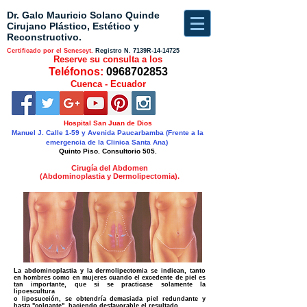
Dr. Galo Mauricio Solano Quinde
Cirujano Plástico, Estético y
Reconstructivo.
Certificado por el Senescyt.
Registro N.
7139R-14-14725
Reserve su consulta a los
Teléfonos:
0968702853
Cuenca - Ecuador
Hospital San Juan de Dios
Manuel J. Calle 1-59 y Avenida Paucarbamba (Frente a la
emergencia de la Clinica Santa Ana)
Quinto Piso. Consultorio 505.
Cirugía del Abdomen
(Abdominoplastia y Dermolipectomia).
L
a abdominoplastia y la dermolipectomia se indican, tanto
en hombres como en mujeres cuando el excedente de piel es
tan importante, que si se practicase solamente la
lipoescultura
o liposucción, se obtendría demasiada piel redundante y
hasta "colgante", haciendo desfavorable el resultado.