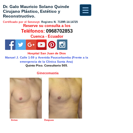
Dr. Galo Mauricio Solano Quinde
Cirujano Plástico, Estético y
Reconstructivo.
Certificado por el Senescyt.
Registro N.
7139R-14-14725
Reserve su consulta a los
Teléfonos:
0968702853
Cuenca - Ecuador
Hospital San Juan de Dios
Manuel J. Calle 1-59 y Avenida Paucarbamba (Frente a la
emergencia de la Clinica Santa Ana)
Quinto Piso. Consultorio 505.
Ginecomastia
Antes Despues