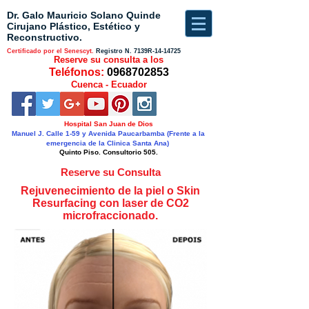
Dr. Galo Mauricio Solano Quinde
Cirujano Plástico, Estético y
Reconstructivo.
Certificado por el Senescyt.
Registro N.
7139R-14-14725
Reserve su consulta a los
Teléfonos:
0968702853
Cuenca - Ecuador
Hospital San Juan de Dios
Manuel J. Calle 1-59 y Avenida Paucarbamba (Frente a la
emergencia de la Clinica Santa Ana)
Quinto Piso. Consultorio 505.
Reserve su Consulta
Rejuvenecimiento de la piel o Skin
Resurfacing con laser de CO2
microfraccionado.