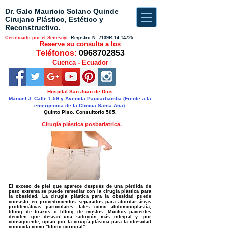
Dr. Galo Mauricio Solano Quinde
Cirujano Plástico, Estético y
Reconstructivo.
Certificado por el Senescyt.
Registro N.
7139R-14-14725
Reserve su consulta a los
Teléfonos:
0968702853
Cuenca - Ecuador
Hospital San Juan de Dios
Manuel J. Calle 1-59 y Avenida Paucarbamba (Frente a la
emergencia de la Clinica Santa Ana)
Quinto Piso. Consultorio 505.
Cirugía plástica posbariatrica.
El exceso de piel que aparece después de una pérdida de
peso extrema se puede remediar con la cirugía plástica para
la obesidad. La cirugía plástica para la obesidad puede
consistir en procedimientos separados para abordar áreas
problemáticas particulares, tales como abdominoplastía,
lifting de brazos o lifting de muslos. Muchos pacientes
deciden que desean una solución más integral y, por
consiguiente, optan por la cirugía plástica para la obesidad
conocida como "lifting corporal".