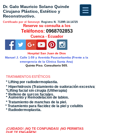
Dr. Galo Mauricio Solano Quinde
Cirujano Plástico, Estético y
Reconstructivo.
Certificado por el Senescyt.
Registro N.
7139R-14-14725
Reserve su consulta a los
Teléfonos:
0968702853
Cuenca - Ecuador
Hospital San Juan de Dios
Manuel J. Calle 1-59 y Avenida Paucarbamba (Frente a la
emergencia de la Clinica Santa Ana)
Quinto Piso. Consultorio 505.
TRATAMIENTOS ESTÉTICOS
* Lifting por radiodermoplastia.
* Hiperhidrosis (Tratamiento de sudoración excesiva).
*Lifting facial sin cirugia (Ultherapia)
* Relleno de surcos faciales.
* Aumento y Remodelación de labios.
* Tratamiento de manchas de la piel.
* Tratamiento para flacidez de la piel y celulitis
* Radiodermoplastia.
¡CUIDADO! ¡NO TE CONFUNDAS! ¡NO PERMITAS
QUE TE ENGAÑEN!