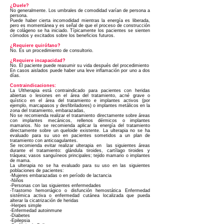
¿Duele?
No generalmente. Los umbrales de comodidad varían de persona a
persona.
Puede haber cierta incomodidad mientras la energía es liberada,
pero es momentánea y es señal de que el proceso de construcción
de colágeno se ha iniciado. Típicamente los pacientes se sienten
cómodos y excitados sobre los beneficios futuros.
¿Requiere quirófano?
No. Es un procedimiento de consultorio.
¿Requiere incapacidad?
No. El paciente puede reasumir su vida después del procedimiento
En casos aislados puede haber una leve inflamación por uno a dos
días.
Contraindicaciones:
La Ultherapia está contraindicado para pacientes con heridas
abiertas o lesiones en el área del tratamiento, acné grave o
quístico en el área del tratamiento e implantes activos (por
ejemplo, marcapasos y desfibriladores) o implantes metálicos en la
zona del tratamiento, embarazadas,
No se recomienda realizar el tratamiento directamente sobre áreas
con implantes mecánicos, rellenos dérmicos o implantes
mamarios. No se recomienda aplicar la energía del tratamiento
directamente sobre un queloide existente. La ulterapia no se ha
evaluado para su uso en pacientes sometidos a un plan de
tratamiento con anticoagulantes.
Se recomienda evitar realizar ulterapia en las siguientes áreas
durante el tratamiento: glándula tiroides, cartílago tiroides y
tráquea; vasos sanguíneos principales; tejido mamario o implantes
de mama.
La ulterapia no se ha evaluado para su uso en las siguientes
poblaciones de pacientes:
-Mujeres embarazadas o en período de lactancia
-Niños
-Personas con las siguientes enfermedades
-Trastorno hemorrágico o disfunción hemostática Enfermedad
sistémica activa o enfermedad cutánea localizada que pueda
alterar la cicatrización de heridas
-Herpes simple
-Enfermedad autoinmune
-Diabetes
-Epilepsia