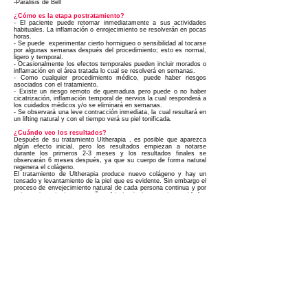
-Parálisis de Bell
¿Cómo es la etapa postratamiento?
- El paciente puede retornar inmediatamente a sus actividades
habituales. La inflamación o enrojecimiento se resolverán en pocas
horas.
- Se puede experimentar cierto hormigueo o sensibilidad al tocarse
por algunas semanas después del procedimiento; esto es normal,
ligero y temporal.
- Ocasionalmente los efectos temporales pueden incluir morados o
inflamación en el área tratada lo cual se resolverá en semanas.
- Como cualquier procedimiento médico, puede haber riesgos
asociados con el tratamiento.
- Existe un riesgo remoto de quemadura pero puede o no haber
cicatrización, inflamación temporal de nervios la cual responderá a
los cuidados médicos y/o se eliminará en semanas.
- Se observará una leve contracción inmediata, la cual resultará en
un lifting natural y con el tiempo verá su piel tonificada.
¿Cuándo veo los resultados?
Después de su tratamiento Ultherapia
, es posible que aparezca
algún efecto inicial, pero los resultados empiezan a notarse
durante los primeros 2-3 meses y los resultados finales se
observarán 6 meses después, ya que su cuerpo de forma natural
regenera el colágeno.
El tratamiento de Ultherapia produce nuevo colágeno y hay un
tensado y levantamiento de la piel que es evidente. Sin embargo el
proceso de envejecimiento natural de cada persona continua y por
esto es importante acompañar el tratamiento con otros cuidados
de la piel para que los resultados se mantengan por más tiempo.
Diferencias entre Ultherapia y láser
- Los láseres típicamente actúan en las capas superficiales de la
piel (por ejemplo, líneas finas, arrugas y cambios pigmentarios). La
acción de la terapia con Ultherapia
es en la capa profunda de la
piel hasta nivel del músculo superficial de la cara y el cuello.
- El ultrasonido pasa las capas superficiales de la piel sin alterarlas
y libera la cantidad necesaria de energía a la correcta profundidad
para contraer y levantar el tejido blando. El uso de ultrasonido
también permite ver donde será liberada la energía.
La ulterapia no sirve para tratar ACNE, MANCHAS, LESIONES DE
PIEL
¿Por qué realizarse el tratamiento de Ultherapy?
- Ultherapia proporciona un lifting no invasivo del tejido facial,