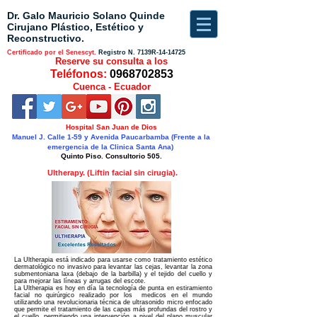
Dr. Galo Mauricio Solano Quinde
Cirujano Plástico, Estético y
Reconstructivo.
Certificado por el Senescyt.
Registro N.
7139R-14-14725
Reserve su consulta a los
Teléfonos:
0968702853
Cuenca - Ecuador
Hospital San Juan de Dios
Manuel J. Calle 1-59 y Avenida Paucarbamba (Frente a la
emergencia de la Clinica Santa Ana)
Quinto Piso. Consultorio 505.
Ultherapy. (Liftin facial sin cirugia).
La Ultherapia está indicado para usarse como tratamiento estético
dermatológico no invasivo para levantar las cejas, levantar la zona
submentoniana laxa (debajo de la barbilla) y el tejido del cuello y
para mejorar las líneas y arrugas del escote.
La Ultherapia es hoy en día la tecnología de punta en estiramiento
facial no quirúrgico realizado por los medicos en el mundo
utilizando una revolucionaria técnica de ultrasonido micro enfocado
que permite el tratamiento de las capas más profundas del rostro y
el cuello, permitiendo una intervención a nivel del plano muscular