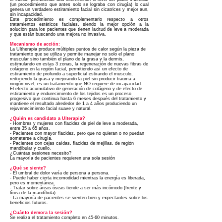
(un procedimiento que antes solo se lograba con cirugía) lo cual
genera un verdadero estiramiento facial sin cicatrices y mejor aun,
sin incapacidad.
Este procedimiento es complementario respecto a otros
tratamientos estéticos faciales, siendo la mejor opción a la
solución para los pacientes que tienen laxitud de leve a moderada
y que están buscando una mejora no invasiva.
Mecanismo de acción:
La Ultherapia
produce múltiples puntos de calor según la pieza de
tratamiento que se utiliza y permite manejar no solo el plano
muscular sino también el plano de la grasa y la dermis,
estimulando en estas 3 zonas, la regeneración de nuevas fibras de
colágeno en la región facial, permitiendo así un efecto de
estiramiento de profundo a superficial estirando el musculo,
reduciendo la grasa y mejorando la piel sin producir trauma a
ningún nivel, es un tratamiento que NO requiere de incapacidad.
El efecto acumulativo de generación de colágeno y de efecto de
estiramiento y endurecimiento de los tejidos es un proceso
progresivo que continua hasta 6 meses después del tratamiento y
mantiene el resultado alrededor de 1 a 4 años produciendo un
rejuvenecimiento facial suave y natural.
¿Quién es candidato a Ulterapia?
- Hombres y mujeres con flacidez de piel de leve a moderada,
entre 35 a 65 años.
- Pacientes con mayor flacidez, pero que no quieran o no puedan
someterse a cirugía.
- Pacientes con cejas caídas, flacidez de mejillas, de región
mandibular y cuello.
¿Cuántas sesiones necesito?
La mayoría de pacientes requieren una sola sesión
¿Qué se siente?
- El umbral de dolor varía de persona a persona.
- Puede haber cierta incomodidad mientras la energía es liberada,
pero es momentánea.
- Tratar sobre áreas óseas tiende a ser más incómodo (frente y
línea de la mandíbula).
- La mayoría de pacientes se sienten bien y expectantes sobre los
beneficios futuros.
¿Cuánto demora la sesión?
Se realiza el tratamiento completo en 45-60 minutos.